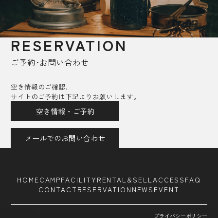
RESERVATION
ご予約･お問い合わせ
空き情報のご確認、
サイトのご予約は下記よりお願いします。
空き情報・ご予約
メールでのお問い合わせ
HOME
CAMP
FACILITY
RENTAL&SELL
ACCESS
FAQ
CONTACT
RESERVATION
NEWS
EVENT
プライバシーポリシー