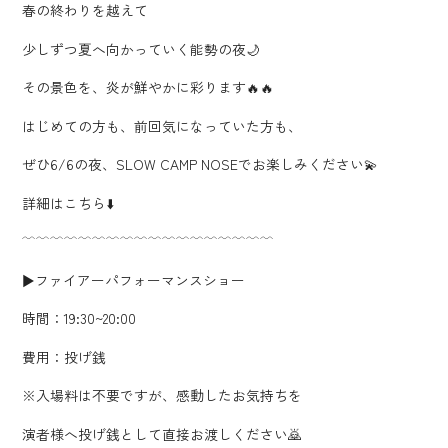
春の終わりを越えて
少しずつ夏へ向かっていく能勢の夜🌙
その景色を、炎が鮮やかに彩ります🔥🔥
はじめての方も、前回気になっていた方も、
ぜひ6/6の夜、SLOW CAMP NOSEでお楽しみください💫
詳細はこちら⬇️
﹋﹋﹋﹋﹋﹋﹋﹋﹋﹋﹋﹋﹋﹋﹋﹋﹋﹋
▶️ファイアーパフォーマンスショー
時間：19:30~20:00
費用：投げ銭
※入場料は不要ですが、感動したお気持ちを
演者様へ投げ銭として直接お渡しください🙇