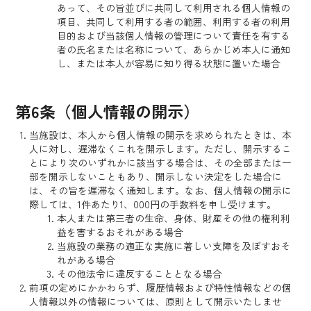
あって、その旨並びに共同して利用される個人情報の
項目、共同して利用する者の範囲、利用する者の利用
目的および当該個人情報の管理について責任を有する
者の氏名または名称について、あらかじめ本人に通知
し、または本人が容易に知り得る状態に置いた場合
第6条（個人情報の開示）
当施設は、本人から個人情報の開示を求められたときは、本
人に対し、遅滞なくこれを開示します。ただし、開示するこ
とにより次のいずれかに該当する場合は、その全部または一
部を開示しないこともあり、開示しない決定をした場合に
は、その旨を遅滞なく通知します。なお、個人情報の開示に
際しては、1件あたり1、000円の手数料を申し受けます。
本人または第三者の生命、身体、財産その他の権利利
益を害するおそれがある場合
当施設の業務の適正な実施に著しい支障を及ぼすおそ
れがある場合
その他法令に違反することとなる場合
前項の定めにかかわらず、履歴情報および特性情報などの個
人情報以外の情報については、原則として開示いたしませ