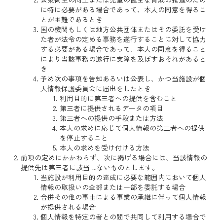
に特に必要がある場合であって、本人の同意を得るこ
とが困難であるとき
国の機関もしくは地方公共団体またはその委託を受け
た者が法令の定める事務を遂行することに対して協力
する必要がある場合であって、本人の同意を得ること
により当該事務の遂行に支障を及ぼすおそれがあると
き
予め次の事項を告知あるいは公表し、かつ当施設が個
人情報保護委員会に届出をしたとき
利用目的に第三者への提供を含むこと
第三者に提供されるデータの項目
第三者への提供の手段または方法
本人の求めに応じて個人情報の第三者への提供
を停止すること
本人の求めを受け付ける方法
前項の定めにかかわらず、次に掲げる場合には、当該情報の
提供先は第三者に該当しないものとします。
当施設が利用目的の達成に必要な範囲内において個人
情報の取扱いの全部または一部を委託する場合
合併その他の事由による事業の承継に伴って個人情報
が提供される場合
個人情報を特定の者との間で共同して利用する場合で